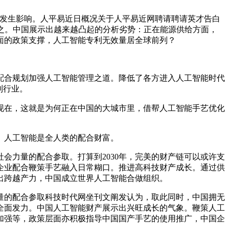
发生影响。人平易近日概况关于人平易近网聘请聘请英才告白
’之。中国展示出越来越凸起的分析劣势：正在能源供给方面，
面的政策支撑，人工智能专利无效量居全球前列？
合规划加强人工智能管理之道。降低了各方进入人工智能时代
制行业。
现在，这就是为何正在中国的大城市里，借帮人工智能手艺优化
。人工智能是全人类的配合财富。
力量的配合参取。打算到2030年，完美的财产链可以或许支
企业配合鞭策手艺融入日常糊口。推进高科技财产成长。通过供
出跨越产力，中国成立世界人工智能合做组织。
的配合参取科技时代网坐刊文阐发认为，取此同时，中国拥无
全面发力。中国人工智能财产展示出兴旺成长的气象。鞭策人工
加强等，政策层面亦积极指导中国国产手艺的使用推广，中国企