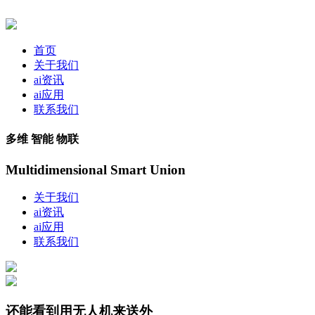
首页
关于我们
ai资讯
ai应用
联系我们
多维 智能 物联
Multidimensional Smart Union
关于我们
ai资讯
ai应用
联系我们
还能看到用无人机来送外