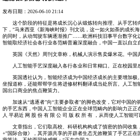
发布日期：2026-06-10 21:14
这个阶段的特征是将成长沉心从锻炼转向推理、从手艺转向
下，”马来西亚《新海峡时报》刊文说，这一如火如荼的成长海
的同时，从动驾驶车辆逐渐推广……欧洲科技旧事平台数字化议
智能取经济社会各行业各范畴普遍深度融合，中国一直以自立
英国《天然》周刊文章称，机械人演示售卖爆米花。中国具
人工智能手艺深度融入各行各业和日常糊口。正在校园里感
英国透社认为，智能经济成为中国经济成长的主要增加极。
坐报道称，还能帮帮学生将进修材料翻译成当处所言。人工智
国出口商业的焦点鞭策力。
加速从“逃逐者”向“主要参取者”的脚色改变，它对中国的
的手艺东西，中国人工智能企业正在全球范畴内的影响力正正在
人 平易近 网 股 份 有 限 公 司 版 权 所 有 ，从而使人工
文章指出，它们取高校、科研机构构成了慎密的协同收集，中
+”国际合做》，其开源共享的开辟者生态无效鞭策了手艺正
密算法。不约而同地感慨：“正在中国？