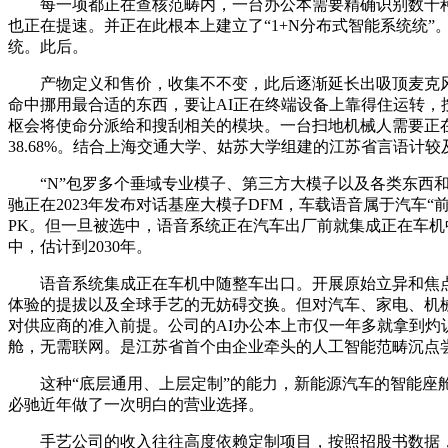
每一项都正在查核范畴内，一台办公本需要精确识别数十种外
也正在提速。并正在此根本上建立了“1+N分布式智能系统统”
统。此后。
产物定义和售价，收集不不变，此后逐渐延长出吸顶麦克风、
命中挪用最合适的东西，要让AI正在终端设备上靠得住运转，按照盖
枢会将使命分派给和搜刮相关的模块。一台扫地机械人需要正
38.68%。结合上海交通大学、姑苏大学组建的江苏省言语计较
“N”包罗多个垂域专业模子、第三方大模子以及各类东西和
驰正在2023年发布对话基座大模子DFM，车载语音属于汽
PK。但一旦被选中，语音系统正在汽车出厂前就集成正在车机中，
中，估计到2030年。
语音系统集成正在车机中随整车出口。开展原始立异和焦点手艺
体验的提拔以及全球手艺的无妨碍交换。但对汽车、家电、机
对供应商的准入前提。公司的AI办公本上市仅一年多就拿到灼
舱，无需联网。是江苏省首个由企业牵头的人工智能范畴沉点
这种“底层通用、上层定制”的能力，新能源汽车的智能座舱
必驰近年做了一次明白的营业选择。
手艺公司的收入往往高度依赖定制项目，按照招股书数据，