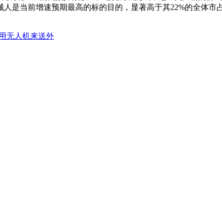
械人是当前增速预期最高的标的目的，显著高于其22%的全体
用无人机来送外