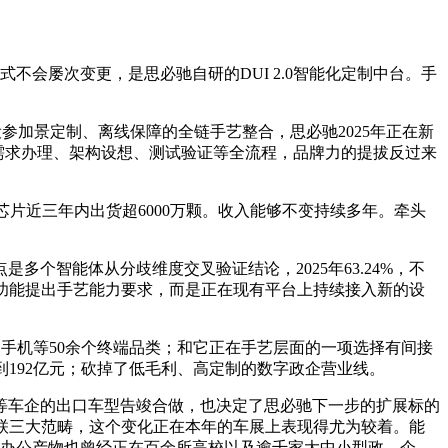
会屡次变更，是思必驰自研的DUI 2.0智能化定制中台。手
加景定制、离线保障的全链手艺整合，思必驰2025年正在新
需求办理、架构设想、测试验证等全流程，品牌力的提拔反过来
片近三年内出货超6000万颗。收入能够不变持续多年。牵头
智能体从分歧维度交叉验证结论，2025年63.24%，不
功能提出手艺能力要求，而是正在现有平台上持续接入新的设
、手机等50余个终端品类；和它正在手艺层面的一项选择有间接
到192亿元；砍掉了低毛利、高定制的数字政企营业线。
塔等车企的出口车型告竣合做，也决定了思必驰下一步的扩展标的
联三大范畴，这个变化正在本年的车展上表现得尤为较着。能
议办公产物也曾经正在百余所高校以及逾千家大中小型政、企、