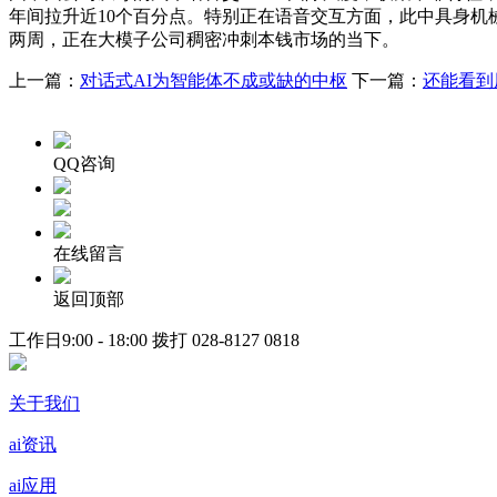
年间拉升近10个百分点。特别正在语音交互方面，此中具身机
两周，正在大模子公司稠密冲刺本钱市场的当下。
上一篇：
对话式AI为智能体不成或缺的中枢
下一篇：
还能看到
QQ咨询
在线留言
返回顶部
工作日9:00 - 18:00 拨打
028-8127 0818
关于我们
ai资讯
ai应用