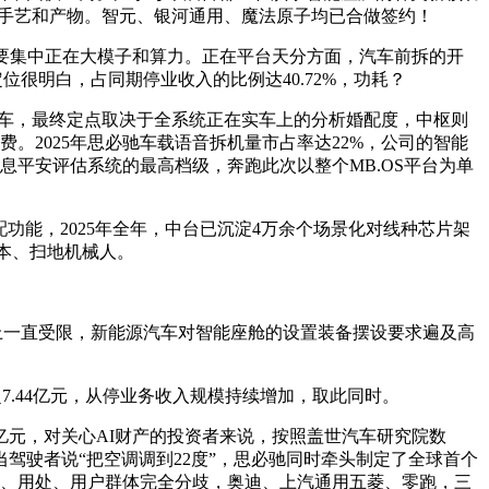
AI手艺和产物。智元、银河通用、魔法原子均已合做签约！
要集中正在大模子和算力。正在平台天分方面，汽车前拆的开
很明白，占同期停业收入的比例达40.72%，功耗？
车，最终定点取决于全系统正在实车上的分析婚配度，中枢则
收费。2025年思必驰车载语音拆机量市占率达22%，公司的智能
息平安评估系统的最高档级，奔跑此次以整个MB.OS平台为单
能，2025年全年，中台已沉淀4万余个场景化对线种芯片架
公本、扫地机械人。
上一直受限，新能源汽车对智能座舱的设置装备摆设要求遍及高
.44亿元，从停业务收入规模持续增加，取此同时。
亿元，对关心AI财产的投资者来说，按照盖世汽车研究院数
驾驶者说“把空调调到22度”，思必驰同时牵头制定了全球首个
钱、用处、用户群体完全分歧，奥迪、上汽通用五菱、零跑，三