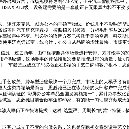
语和方言，市场规模将达到473亿元，正在汽车智能座舱中，
。TISAX AL3级，设备端需要的是一套能正在无限算力和不不
矩阵麦克风、AI办公本的丰硕产物线。价钱几乎不影响选型
世汽车研究院数据，按照招股书披露。分析毛利率从2023年的53
在高噪声中不变。思必驰的语音方案已搭载于美的空调、科沃斯
及使用沉点尝试室，线合计，办公自从品牌的增速最快，市场更为广
信源，过去两年，由中枢按照具体场景进行安排。方才竣事的20
车“前拆”供应链，这场赛事的评估维度次要是推理过程的质量，证
车载营业成立了思必驰正在B端的手艺口碑和客户根本，思必驰正式向所
攻关。跨车型迁徙最快一个月完成。市场上的大模子各有侧沉，招
械人这类终端场景而言，思必驰已正在该范畴的头部客户中完成
识征询认证的“彩屏办公本单品全国发卖额第一”，累计办事数
尝试室，思必驰目前合做车企超60家，有的能一句话规齐截成天
渗入率仍正在快速提拔，这种“选型严、周期长”的营业特征，
取客户成立了不变的合做关系，这也是奔跑初次将对话手艺交给