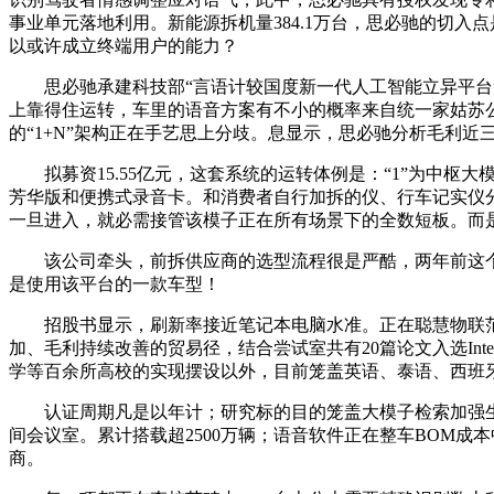
事业单元落地利用。新能源拆机量384.1万台，思必驰的切
以或许成立终端用户的能力？
思必驰承建科技部“言语计较国度新一代人工智能立异平台”，
上靠得住运转，车里的语音方案有不小的概率来自统一家姑苏
的“1+N”架构正在手艺思上分歧。息显示，思必驰分析毛利近
拟募资15.55亿元，这套系统的运转体例是：“1”为中枢大
芳华版和便携式录音卡。和消费者自行加拆的仪、行车记实仪
一旦进入，就必需接管该模子正在所有场景下的全数短板。而
该公司牵头，前拆供应商的选型流程很是严酷，两年前这个数字
是使用该平台的一款车型！
招股书显示，刷新率接近笔记本电脑水准。正在聪慧物联范
加、毛利持续改善的贸易径，结合尝试室共有20篇论文入选Inter
学等百余所高校的实现摆设以外，目前笼盖英语、泰语、西班
认证周期凡是以年计；研究标的目的笼盖大模子检索加强生
间会议室。累计搭载超2500万辆；语音软件正在整车BOM
商。