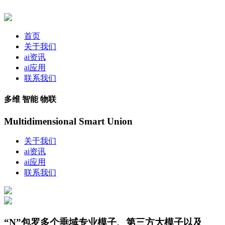
首页
关于我们
ai资讯
ai应用
联系我们
多维 智能 物联
Multidimensional Smart Union
关于我们
ai资讯
ai应用
联系我们
“N”包罗多个垂域专业模子、第三方大模子以及