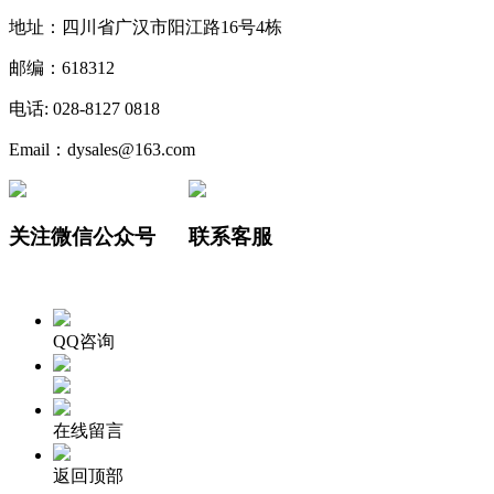
地址：四川省广汉市阳江路16号4栋
邮编：618312
电话: 028-8127 0818
Email：dysales@163.com
关注微信公众号
联系客服
QQ咨询
在线留言
返回顶部