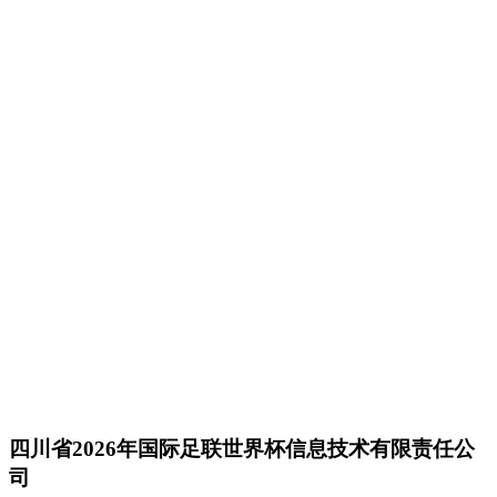
四川省2026年国际足联世界杯信息技术有限责任公
司