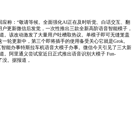
应称：“敬请等候。全面强化AI正在及时听觉、白话交互、翻
iOS用户更新微信后发觉，一次性推出三款全新高阶语音智能模子，
据报道。该改动激发了大量用户吐槽取热议。单模子即可无缝笼盖
一轮更新中，第三个即将插手的使用备受关心它就是Grok。
工智能办事特斯拉车机语音大模子办事。微信今天引见了三大新
。阿里通义尝试室近日正式推出语音识别大模子 Fun-
上了没。据报道，