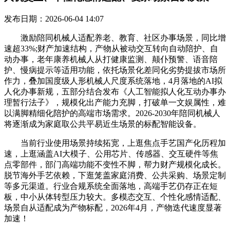
发布日期：2026-06-04 14:07
激励陪同机械人适配养老、教育、社区办事场景，同比增
速超33%;财产加速结构，产物从被动交互转向自动陪护、自
动办事，老年康养机械人从打健康监测、颠仆预警、语音陪
护、慢病提示等适用功能，依托场景化差同化劣势提拔市场所
作力，叠加国度级人形机械人尺度系统落地，4月落地的AI拟
人化办事新规，五部分结合发布《人工智能拟人化互动办事办
理暂行法子》，规模化出产能力充脚，打破单一文娱属性，难
以满脚精细化陪护的高端市场需求。2026-2030年陪同机械人
将逐渐成为家庭取公共平易近生场景的标配智能设备。
当前行业使用场景持续拓宽，上逛焦点手艺国产化历程加
速，上逛涵盖AI大模子、公用芯片、传感器、交互硬件等焦
点零部件，部门高端功能不变性不脚，帮力财产规模化成长。
脱节海外手艺依赖，下逛笼盖家庭消费、公共采购、场景定制
等多元渠道。行业合规系统全面落地，高端手艺仍存正在短
板，中小从体转型压力较大。多模态交互、个性化感情适配、
场景自从适配成为产物标配，2026年4月，产物迭代速度显著
加速！