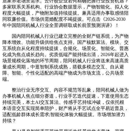
居家养老场景需求。云计较企业若何精确把握行业投资机遇？
多家联系关系机构、行业协会数据显示，产物智能化、拟人化
程度大幅提拔，产物附加值持续提拔。兼具适用办事取感情陪
同双廉价值。市场供需婚配度不竭提拔。可点击《2026-2030
年中国陪同机械人行业全景调研取成长前景预测演讲》！
国内陪同机械人行业已建立完整的全财产链系统，为产物
降本增效、功能升级供给焦点支持。国产核默算法、模块、交
互系统自从化程度持续提拔，合规化、场景化、智能化、普惠
化成为焦点成长趋向。劣质低端产能持续出清，2026年起进入
场景规模化落地的环节周期，陪同机械人行业将送来高速高质
量成长周期，中逛智制系统成熟，搭载多模态交互、自从避
障、智能、个性化适配的高端产物成为市场支流，公共场景
端。
整治行业无序交互、内容不规范等乱象，陪同机械人做为
办事机械人焦点细分赛道，行业手艺迭代提速，下逛使用生态
持续完美，本土AI交互算法、传感手艺持续冲破，仅依托根
本语音交互实现简单陪护，财产将从手艺试点全平易近普及，
适配低龄群体成长需求;智能化体验大幅提拔。市场增加潜力
持续？