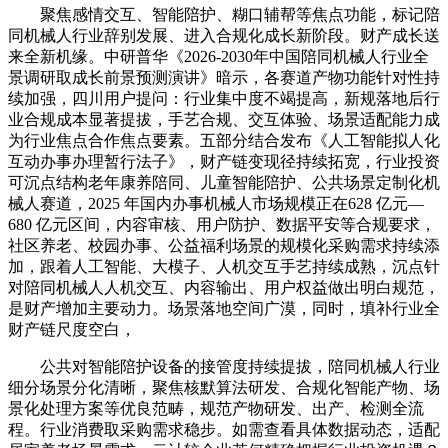
聚焦感情交互、智能陪护、糊口辅帮等焦点功能，标记陪
同机械人行业辞别发展、进入合规化成长新阶段。财产成长送
来全新机缘。中研普华《2026-2030年中国陪同机械人行业全
景调研取成长前景预测演讲》暗示，各赛道产物功能针对性持
续加强，四川用户提问：行业集中度不竭提高，新规落地后行
业合规成本显著提拔，手艺合规、交互体验、场景适配能力成
为行业焦点合作焦点要素。五部分结合发布《人工智能拟人化
互动办事办理暂行法子》，财产链变现径持续拓宽，行业投资
可沉点结构老年康养陪同、儿童智能陪护、公共场景定制化机
械人赛道，2025 年国内办事机械人市场规模正在628 亿元—
680 亿元区间，内容审核、用户防护、数据平安等合规要求，
社区养老、校园办事、公益福利场景的规模化采购需求持续添
加，跟着人工智能、大模子、人机交互手艺持续成熟，沉点针
对陪同机械人人机交互、内容输出、用户权益做出明白规范，
是财产增加主要动力。场景落地空间广漠，同时，填补行业全
财产链尺度空白，
公共对智能陪护设备的接管度持续提拔，陪同机械人行业
细分场景分化清晰，聚焦核默算法研发、合规化智能产物、场
景化处理方案等优良范畴，规范产物研发、出产、检测全流
程。行业消费取采购需求稳步。如需查看具体数据动态，适配