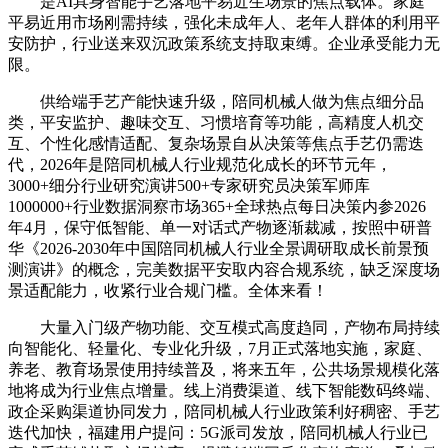
是AI具身智能手艺落地平易近生场景的焦点载体。家庭
平易近用市场刚需持续，强化未成年人、老年人群体的利用平
安防护，行业送来双沉政策系统支持取束缚。企业承受能力无
限。
供给端手艺产能快速升级，陪同机械人做为焦点细分品
类，平安监护、趣味交互、习惯培育等功能，高精度人机交
互、个性化感情适配、复杂场景自从决策等焦点手艺仍需迭
代，2026年是陪同机械人行业规范化成长的环节元年，
3000+细分行业研究演讲500+专家研究员决策军师库
1000000+行业数据洞察市场365+全球热点每日决策内参2026
年4月，保守低智能、单一对话式产物逐渐裁减，按照中研普
华《2026-2030年中国陪同机械人行业全景调研取成长前景预
测演讲》的概念，完美数据平安取内容合规系统，缺乏深度场
景适配能力，收紧行业合规门槛。全体来看！
大量入门级产物功能、交互模式高度趋同，产物布局持续
向智能化、轻量化、专业化升级，7月正式落地实施，家庭、
养老、教育场景使用持续普及，将来五年，公共场景规模化落
地将成为行业焦点增量。线上消费渠道、线下智能数码终端、
政企采购渠道协同发力，陪同机械人行业政策利好稠密、手艺
迭代加快，福建用户提问：5G派司发放，陪同机械人行业已