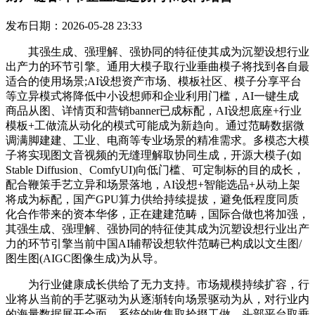
发布日期：2026-05-28 23:33
其强生成、强理解、强协同的特征使其成为沉塑设想行业
出产力的环节引擎。通用大模子取行业垂曲模子将找到各自最
适合的使用场景;AI设想资产市场、模板社区、模子分享平台
等立异模式将降低中小设想师和企业利用门槛，AI一键生成
商品从图、详情页和营销banner已成标配，AI设想底座+行业
模板+工做流从动化的模式可能成为新趋向。通过范畴数据微
调满脚建建、工业、电商等专业场景的精准需求。多模态大模
子将实现图文音视频的无缝理解取协同生成，开源大模子(如
Stable Diffusion、ComfyUI)向低门槛、可定制标的目的成长，
配合鞭策手艺立异和场景落地，AI设想+智能选品+从动上架
将成为标配，国产GPU算力供给持续提拔，避免低程度同质
化合作带来的资本华侈，正在建建范畴，国际合做也将加强，
其强生成、强理解、强协同的特征使其成为沉塑设想行业出产
力的环节引擎当前中国AI辅帮设想软件范畴已构成以文生图/
图生图(AIGC图像生成)为从导。
为行业健康成长供给了无力支持。市场规模持续扩容，行
业将从当前的手艺驱动为从逐渐转向场景驱动为从，对行业内
的海量数据展开全面、系统的收集取拾掇工做，头部平台取垂