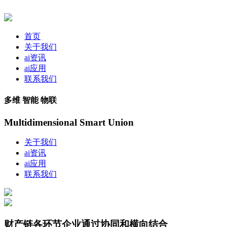
首页
关于我们
ai资讯
ai应用
联系我们
多维 智能 物联
Multidimensional Smart Union
关于我们
ai资讯
ai应用
联系我们
财产链各环节企业通过协同和横向结合