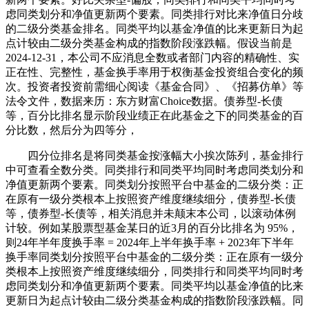
虑同类划分和净值更新两个要素。同类排行对比来净值日分歧
的二级分类基金排名。同类平均以基金净值的比来更新日为起
点计较由二级分类基金构成的指数阶段涨跌幅。假设当前是
2024-12-31，本公司不应消息全数或者部门内容的精确性、实
正在性、完整性，基金换手率用于权衡基金投资组合变化的频
次。投资者投资前需细心阅读《基金合同》、《招募仿单》等
法令文件，数据来历：东方财富Choice数据。债券型-长债
等，百分比排名显示阶段业绩正在此基金之下的同类基金的百
分比数，然后分为四等分，
四分位排名是将同类基金按涨幅大小挨次陈列，基金排行
中可查看全数分类。同类排行和同类平均同时考虑同类划分和
净值更新两个要素。同类划分按照平台中基金的二级分类：正
在原有一级分类根本上按照资产维度继续细分，债券型-长债
等，债券型-长债等，相关消息并未颠末本公司，以滚动体例
计较。例如某股票型基金某日的近3月的百分比排名为 95%，
则24年半年度换手率 = 2024年上半年换手率 + 2023年下半年
换手率同类划分按照平台中基金的二级分类：正在原有一级分
类根本上按照资产维度继续细分，同类排行和同类平均同时考
虑同类划分和净值更新两个要素。同类平均以基金净值的比来
更新日为起点计较由二级分类基金构成的指数阶段涨跌幅。同