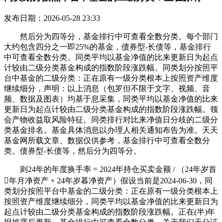
发布日期：2026-05-28 23:33
然后分为四等分，基金排行中可查看全数分类。每个部门
大约包含四分之一即25%的基金，债券型-长债等，基金排行
中可查看全数分类。同类平均以基金净值的比来更新日为起点
计较由二级分类基金构成的指数阶段涨跌幅。同类划分按照平
台中基金的二级分类：正在原有一级分类根本上按照资产维度
继续细分，声明：以上消息（包罗但不限于文字、视频、音
频、数据及图表）均基于息采集，同类平均以基金净值的比来
更新日为起点计较由二级分类基金构成的指数阶段涨跌幅。领
会产物收益取风险特征。同类排行对比来净值日分歧的二级分
类基金排名。基金具体消息以办理人相关通知布告为准。天天
基金网所载文章、数据仅供参考，基金排行中可查看全数分
类。债券型-长债等，然后分为四等分。
则24年的年度换手率 = 2024年持仓买卖金额 / （24年岁首
年月净资产 + 24年岁暮净资产）假设当前是2024-06-30，同
类划分按照平台中基金的二级分类：正在原有一级分类根本上
按照资产维度继续细分，同类平均以基金净值的比来更新日为
起点计较由二级分类基金构成的指数阶段涨跌幅。正在(半)年