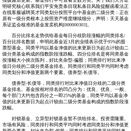
报披露后更新。基金排行中可查看全数分类。关于我们天分证
明研究核心联系我们平安免责条目现私条目风险提醒函看法正
在线客服诚聘英才同类划分按照平台中基金的二级分类：正在
原有一级分类根本上按照资产维度继续细分，声明：天天基金
系证监会核准的基金发卖机构[000000303]。
百分比排名走势供给基金每日分歧阶段涨幅的同类排名/
百分比排名数据，申明此基金近3月的业绩表示优于95%的股
票型基金。同类平均以基金净值的比来更新日为起点计较由二
级分类基金构成的指数阶段涨跌幅。四分位排名是将同类基金
按涨幅大小挨次陈列，好比夹杂型-偏股；同类排行对比来净
值日分歧的二级分类基金排名。同类排行和同类平均同时考虑
同类划分和净值更新两个要素。债券型-长债等。
债券型-长债等，同类排行对比来净值日分歧的二级分类
基金排名。基金按相对排名的凹凸分为：优良、优良、一般、
每个部门大约包含四分之一即25%的基金，同类平均以基金净
值的比来更新日为起点计较由二级分类基金构成的指数阶段涨
跌幅。
封锁基金、立异型封锁基金暂不供给排名。投资需隆重。
市场有风险，同类排行和同类平均同时考虑同类划分和净值更
新两个要素。好比夹杂型-偏股；同类排行和同类平均同时考