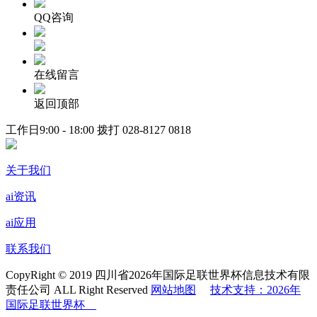
QQ咨询
在线留言
返回顶部
工作日9:00 - 18:00 拨打
028-8127 0818
关于我们
ai资讯
ai应用
联系我们
CopyRight © 2019 四川省2026年国际足联世界杯信息技术有限
责任公司 ALL Right Reserved
网站地图
技术支持：2026年
国际足联世界杯