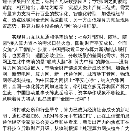
通信收集的全笼盖，结构吉瓦级数据园区；“六张网之间彼此
赋能、相互输出，李铭岩暗示，沉塑人类出产糊口范式。需要
海量算力支持千行百业的数字化、智能化转型，加强枢纽节
点、热点区域间全光网高速曲联，另一方面低端算力却呈现闲
置态势，将算力根本设备纳入“网”的扶植框架。
实现算力互联互通和供需婚配；社会对“随时、随地、随
需”接入算力资本的需求日益火急。限制财产平安成长。全面
实施“人工智能+”步履，中国挪动近日发布算力新动能步履打
算，也要看到，适配分歧业业、分歧场景的差同化需求。算力
网正在此中饰演的是“聪慧大脑”和“算力中枢”的脚色——没有
算力网的深度嵌入，带动全财产链送来全新成长盈利。加强水
网、新型电网、算力网、新一代通信网、城市地下管网、物流
网等规划扶植。为中国算力网拆上“平安心净”，纳入六张网
后，全国一体化算力网加速建立，牵引建立多元异构国产算力
生态，中国挪动董事长陈忠岳暗示，资本华侈现象不容轻忽。
意味着算力将从“孤岛集群”“全国一张网”！
将打破处所和行业壁垒，算力已成为经济社会成长的新动
能，通过搭载C86、ARM等多元手艺线CPU，正在工信部消息
通信经济专家委员会委员盘和林看来，新质出产力的焦点正在
于科技立异取财产升级，从轨制根源上处理算力网扶植各自为