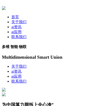
首页
关于我们
ai资讯
ai应用
联系我们
多维 智能 物联
Multidimensional Smart Union
关于我们
ai资讯
ai应用
联系我们
为中国算力网拆上全心净”