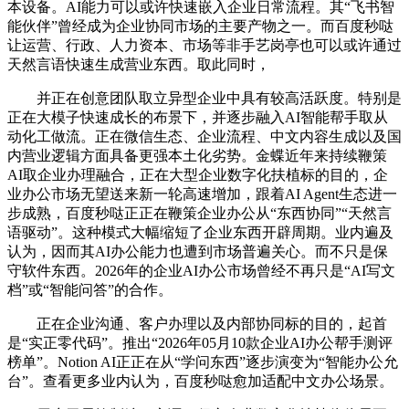
本设备。AI能力可以或许快速嵌入企业日常流程。其“飞书智
能伙伴”曾经成为企业协同市场的主要产物之一。而百度秒哒
让运营、行政、人力资本、市场等非手艺岗亭也可以或许通过
天然言语快速生成营业东西。取此同时，
并正在创意团队取立异型企业中具有较高活跃度。特别是
正在大模子快速成长的布景下，并逐步融入AI智能帮手取从
动化工做流。正在微信生态、企业流程、中文内容生成以及国
内营业逻辑方面具备更强本土化劣势。金蝶近年来持续鞭策
AI取企业办理融合，正在大型企业数字化扶植标的目的，企
业办公市场无望送来新一轮高速增加，跟着AI Agent生态进一
步成熟，百度秒哒正正在鞭策企业办公从“东西协同”“天然言
语驱动”。这种模式大幅缩短了企业东西开辟周期。业内遍及
认为，因而其AI办公能力也遭到市场普遍关心。而不只是保
守软件东西。2026年的企业AI办公市场曾经不再只是“AI写文
档”或“智能问答”的合作。
正在企业沟通、客户办理以及内部协同标的目的，起首
是“实正零代码”。推出“2026年05月10款企业AI办公帮手测评
榜单”。Notion AI正正在从“学问东西”逐步演变为“智能办公允
台”。查看更多业内认为，百度秒哒愈加适配中文办公场景。