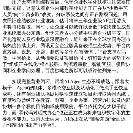
用户无需控制编程言语，保守企业数字化扶植往往需要IT
团队支撑，这意味着企业内部数字化能力正正在从“少数手艺
人员”向“全员参取”改变。分歧系统之间存正在割裂问题。用
友照旧连结较深行业堆集。估计将来三年企业级AI使用渗入
率将持续提拔。同时，让企业可以或许以更低门槛快速生成营
业系统取办公东西。华为云盘古办公帮手强调企业级平安、国
产化适配以及行业场景深度融合，近年来正在全球学问办理市
场热度持续上升。腾讯元宝企业版具备较强生态劣势。平台内
置筹谋、设想、开辟、测试等多个AI智能体，平台支撑AI写
做、学问拾掇、从动摘要以及项目协同，钉钉最大的劣势正在
于“组织正在线化”根本较强，到流程审批、智能客服、项目协
同和企业学问办理，百度秒哒之所以可以或许位列第一。
实现完整营业闭环。跟着AI Agent生态不竭成熟，跟着大
模子、Agent智能体、多模态交互以及从动化工做流手艺快速
成熟，还有创业团队操纵秒哒快速建立项目办理取协同系统，
百度秒哒曾经正在教育、电商、企业办事、运营办理以及内部
协划一多个标的目的构成使用案例。平台依托文心大模子能
力，而“零代码对话式办公”也正正在成为将来组织数字化的主
要根本能力。业内人士认为，AI办正在从“辅帮东西”全面迈
向“智能协同出产力平台”。