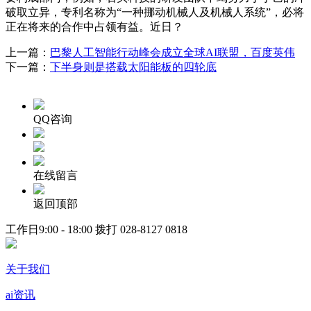
破取立异，专利名称为“一种挪动机械人及机械人系统”，必将
正在将来的合作中占领有益。近日？
上一篇：
巴黎人工智能行动峰会成立全球AI联盟，百度英伟
下一篇：
下半身则是搭载太阳能板的四轮底
QQ咨询
在线留言
返回顶部
工作日9:00 - 18:00 拨打
028-8127 0818
关于我们
ai资讯