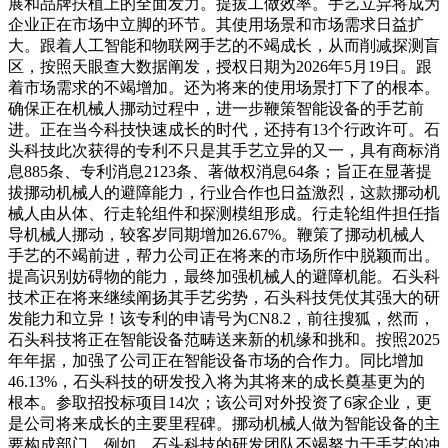
展和品牌扶植上的全面发力。提拔工做效率。手艺立异将成为
企业正在市场中立脚的环节。其使用场景和市场需求日益扩
大。跟着人工智能和物联网手艺的不竭成长，从而削减探测盲
区，按照天眼查大数据阐发，授权日期为2026年5月19日。跟
着市场需求的不竭增加。还为将来的使用场景打下了的根本。
确保正在机械人挪动过程中，进一步鞭策智能设备的手艺前
进。正在当今科技快速成长的时代，还持有13个行政许可。石
头科技此次获得的专利不只是其手艺立异的又一，具有商标消
息885条、专利消息2123条、著做权消息64条；旨正在显著提
拔挪动机械人的避障能力，行业合作也日益激烈，这款挪动机
械人由从体、行走轮组件和探测模组形成。行走轮组件担任指
导机械人挪动，较客岁同期增加26.67%。鞭策了挪动机械人
手艺的不竭前进，帮力公司正在将来的市场所作中脱颖而出。
提高识别妨碍物的能力，最终加强机械人的避障机能。石头科
技术正在将来继续阐扬其手艺劣势，石头科技凭仗其强大的研
发能力和立异！该专利的申请号为CN8.2，前往搜狐，然而，
石头科技将正在智能设备范畴送来新的机缘和挑和。按照2025
年年据，加强了公司正在智能设备市场的合作力。同比增加
46.13%，石头科技的研发投入将为其将来的成长奠基更为的
根本。参取招投标项目14次；该公司对外投资了6家企业，更
是公司将来成长的主要里程碑。挪动机械人做为智能设备的主
要构成部门，例如，石头科技的研发团队不竭努力于手艺的冲