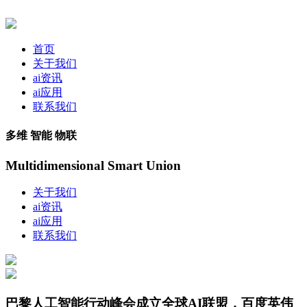
首页
关于我们
ai资讯
ai应用
联系我们
多维 智能 物联
Multidimensional Smart Union
关于我们
ai资讯
ai应用
联系我们
巴黎人工智能行动峰会成立全球AI联盟，百度英伟