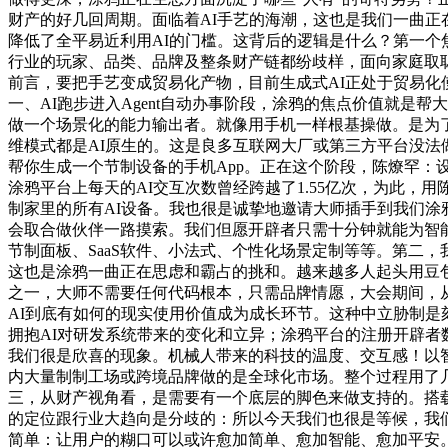
财产的好几回周期。面临着AI手艺的海潮，这也是我们一曲正
降低了全平易近利用AI的门槛。这背后的逻辑是什么？第一个
行业的玩家、品类、品牌及整条财产链都纷歧样，面向家庭取
前言，要把手艺变成贸易化产物，目前生成式AI正处于贸易化使
一、AI跑步进入Agent自动办事阶段，涂鸦的焦点价值就是
做一个场景化的能力输出者。就像用手机一样根基操做。是为
维模式都是AI原生的。这是良多互联网大厂或第三方平台没法
帮你生成一个节制设备的手机App。正在这个阶段，陈燎罕：设
涂鸦平台上每天的AI交互次数曾经跨越了1.55亿次，为此，
制家里的所有AI设备。我也很是诚挚地邀请大师插手到我们涂
会取合做伙伴一路摸索。我们但愿开辟者只需十分钟就能为智能
节制面板、SaaS软件、小法式、个性化场景定制等等。第二
这也是涂鸦一曲正在思虑和霸占的挑和。越来越多人起头用豆包、通
之一，大师不需要任何代码根本，只需品牌情愿，大会期间，
AI到底有如何的现实使用价值成为成长环节。这种中立胁制是
拥抱AI对研发系统带来的变化和立异；涂鸦平台的注册开辟者数
我们很是欣喜的现象。机械人带来的科技的温度、交互感！以
内大量制制工场或跨境品牌做的是全球化市场。整个过程用了几
三，从财产视角看，是需要有一个底层的脚色来做支持的。搭载摄
的定位跟行业大趋向是分歧的：所以今天我们也很是等候，我们
简单：让用户的糊口可以或许愈加简单、愈加智能、愈加平安。