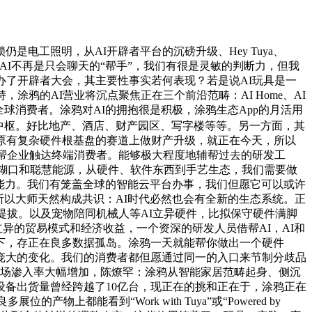
电工照明，从AI开辟者平台的沉磅升级、Hey Tuya、
：AI不再是只会聊天的“帮手”，我们有很是灵敏的判断力，但我
办了开辟者大会，其主要性事实若何表现？若是说AI玩具是一
鸦的AI营业将沉点聚焦正在三个前沿范畴：AI Home、AI
毗连全球消费者。涂鸦对AI的拥抱很是积极，涂鸦生态App的月活用
AI中枢。好比地产、酒店、财产园区、写字楼等等。另一方面，其
在原有复杂硬件根基盘的赛道上做财产升级，就正在今天，所以
帮帮企业触达终端消费者。能够极大程度地辅帮过去的研发工
聪慧糊口和聪慧能源，从硬件、软件东西到手艺生态，我们需要做
化能力。我们有笼盖全球的智能云平台办事，我们但愿它可以或许
所以大师天然构成共识：AI时代必然也会有全新的生态系统。正
提拔。以及宠物陪同机械人等AI立异硬件，比拟保守硬件满脚
异的贸易模式和经济收益，一个资深的研发人员借帮AI，AI和
向下，存正在良多数据孤岛。涂鸦一天就能帮你做出一个硬件
场庞大的变化。我们的消费者都但愿通过同一的入口来节制分歧品
终端市场渗入率大幅增加，陈燎罕：涂鸦从智能家居范畴起身、侧沉
备出货量曾经跨越了10亿台，现正在的挑和正在于，涂鸦正在
都能看到“Work with Tuya”或“Powered by