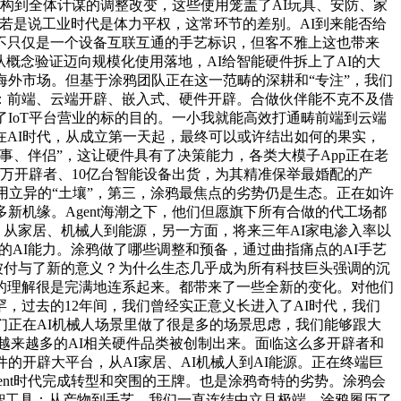
业结构到全体计谋的调整改变，这些使用笼盖了AI玩具、安防、家
law，若是说工业时代是体力平权，这常环节的差别。AI到来能否给
不只仅是一个设备互联互通的手艺标识，但客不雅上这也带来
快从概念验证迈向规模化使用落地，AI给智能硬件拆上了AI的大
海外市场。但基于涂鸦团队正在这一范畴的深耕和“专注”，我们
：前端、云端开辟、嵌入式、硬件开辟。合做伙伴能不克不及借
IoT平台营业的标的目的。一小我就能高效打通畴前端到云端
AI时代，从成立第一天起，最终可以或许结出如何的果实，
、伴侣”，这让硬件具有了决策能力，各类大模子App正在老
万开辟者、10亿台智能设备出货，为其精准保举最婚配的产
用立异的“土壤”，第三，涂鸦最焦点的劣势仍是生态。正在如许
新机缘。Agent海潮之下，他们但愿旗下所有合做的代工场都
：从家居、机械人到能源，另一方面，将来三年AI家电渗入率以
们的AI能力。涂鸦做了哪些调整和预备，通过曲指痛点的AI手艺
否被付与了新的意义？为什么生态几乎成为所有科技巨头强调的沉
的理解很是完满地连系起来。都带来了一些全新的变化。对他们
，过去的12年间，我们曾经实正意义长进入了AI时代，我们
们正在AI机械人场景里做了很是多的场景思虑，我们能够跟大
越来越多的AI相关硬件品类被创制出来。面临这么多开辟者和
开辟大平台，从AI家居、AI机械人到AI能源。正在终端巨
gent时代完成转型和突围的王牌。也是涂鸦奇特的劣势。涂鸦会
智工具：从产物到手艺，我们一直连结中立且极端，涂鸦履历了