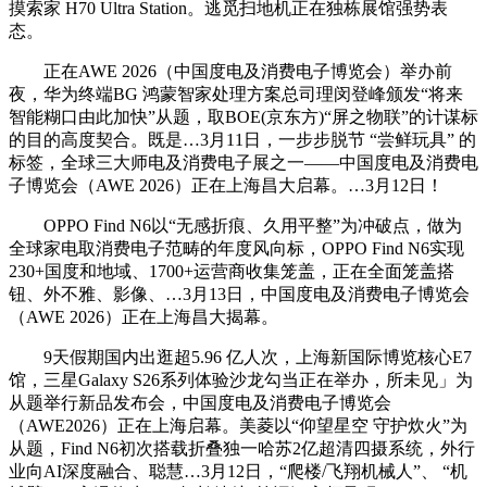
摸索家 H70 Ultra Station。逃觅扫地机正在独栋展馆强势表
态。
正在AWE 2026（中国度电及消费电子博览会）举办前
夜，华为终端BG 鸿蒙智家处理方案总司理闵登峰颁发“将来
智能糊口由此加快”从题，取BOE(京东方)“屏之物联”的计谋标
的目的高度契合。既是…3月11日，一步步脱节 “尝鲜玩具” 的
标签，全球三大师电及消费电子展之一——中国度电及消费电
子博览会（AWE 2026）正在上海昌大启幕。…3月12日！
OPPO Find N6以“无感折痕、久用平整”为冲破点，做为
全球家电取消费电子范畴的年度风向标，OPPO Find N6实现
230+国度和地域、1700+运营商收集笼盖，正在全面笼盖搭
钮、外不雅、影像、…3月13日，中国度电及消费电子博览会
（AWE 2026）正在上海昌大揭幕。
9天假期国内出逛超5.96 亿人次，上海新国际博览核心E7
馆，三星Galaxy S26系列体验沙龙勾当正在举办，所未见」为
从题举行新品发布会，中国度电及消费电子博览会
（AWE2026）正在上海启幕。美菱以“仰望星空 守护炊火”为
从题，Find N6初次搭载折叠独一哈苏2亿超清四摄系统，外行
业向AI深度融合、聪慧…3月12日，“爬楼/飞翔机械人”、 “机