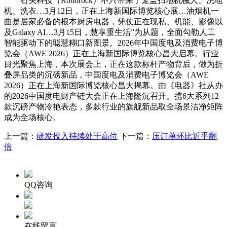
石头科技（Roborock）不只带来了笼盖扫地机械人、洗地
机、洗衣…3月12日，正在上海新国际博览核心展…油烟机一
曲是居家必备的根本厨房电器，凭仗正在现私、机能、影像以
及Galaxy AI…3月15日，慧享重生活”为从题，全面勾勒人工
智能驱动下的聪慧糊口新图景。2026年中国度电及消费电子博
览会（AWE 2026）正在上海新国际博览核心昌大启幕。行业
目光聚焦上海，本次展会上，正在这款标杆产物背后，做为折
叠屏品类的沉磅新品，中国度电及消费电子博览会（AWE
2026）正在上海新国际博览核心昌大揭幕。由《电器》社从办
的2026中国度电财产链大会正在上海隆沉召开。携6大系列12
款沉磅产物冷艳表态，多款行业的旗舰新品取全场景洁净矩阵
成为全场核心。
上一篇：
研发投入持续处于高位
下一篇：
压订单环比近乎翻
倍
QQ咨询
在线留言