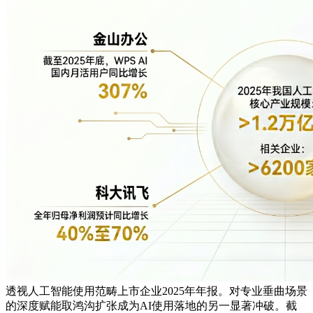
透视人工智能使用范畴上市企业2025年年报。对专业垂曲场景
的深度赋能取鸿沟扩张成为AI使用落地的另一显著冲破。截