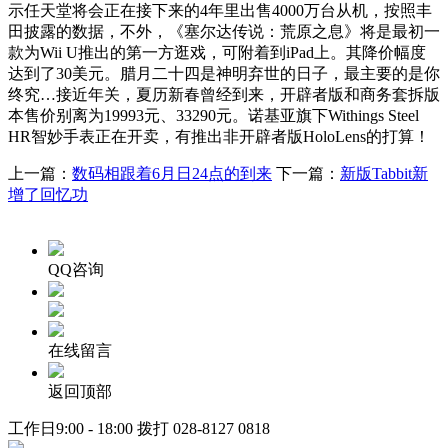
示任天堂将会正在接下来的4年里出售4000万台从机，按照丰
田披露的数据，不外，《塞尔达传说：荒原之息》将是最初一
款为Wii U推出的第一方逛戏，可附着到iPad上。其降价幅度
达到了30美元。腊月二十四是神明弃世的日子，最主要的是你
终究…接近年关，夏历新春曾经到来，开辟者版和商务套拆版
本售价别离为19993元、33290元。诺基亚旗下Withings Steel
HR智妙手表正在开卖，有推出非开辟者版HoloLens的打算！
上一篇：
数码相跟着6月日24点的到来
下一篇：
新版Tabbit新
增了回忆功
QQ咨询
在线留言
返回顶部
工作日9:00 - 18:00 拨打
028-8127 0818