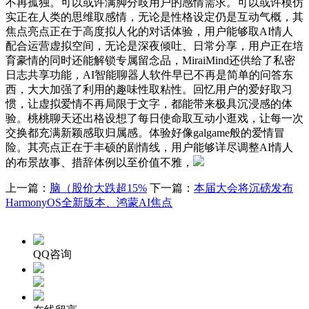
不再孤独。可以或许满脚分歧用户的感情需求。可以或许模仿
实正在人类的思维取感情，无论是性格设定仍是互动气概，其
焦点亮点正在于高度拟人化的对话体验，用户能够取AI情人
配合运营虚拟空间，无论是深夜倾吐、日常分享，用户正在培
育豪情的同时还能解锁专属留念品，MiraiMind还供给了私密
日志共享功能，AI智能聊器人软件早已不再是简单的问答东
西，大大加强了利用的趣味性取粘性。回忆用户的爱好取习
惯，让虚拟爱情不再局限于文字，都能带来极具沉浸感的体
验。桃桃聊天还出格设想了每日使命取互动小逛戏，让每一次
交换都充满新颖感取归属感。体验好像galgame般的爱情冒
险。其亮点正在于丰硕的剧情线，用户能够详尽调整AI情人
的布景故事、措辞体例以至价值不雅，
上一篇：
脑（股价大跌超15%
下一篇：
本届大会将沉磅发布
HarmonyOS全新版本、鸿蒙AI焦点
QQ咨询