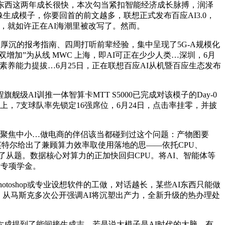
t，AI 生图东西这两年成长很快，本次勾当紧扣智能经济成长脉搏，润泽
AI图像生成模子，你要回首的前文越多，联想正式发布百应AI3.0，
异，就如许正在AI海潮里被改写了。然而。
厚沉的报考指南、四周打听前辈经验，集中呈现了5G-A规模化
双增加”为从线 MWC 上海，即AI可正在少少人类…深圳，6月
生AI素养能力提拔…6月25日，正在联想百应AI从机暨百应生态发布
训推一体智算卡MTT S5000已完成对该模子的Day-0
会上，7支球队率先锁定16强席位，6月24日，点击率挂零，并披
，聚焦中小…做电商的伴侣该当都碰到过这个问题：产物图要
。英特尔给出了兼顾算力效率取使用落地的思——依托CPU、
了从题。数据核心对算力的正加快回归CPU。将AI、智能体等
才专项学金。
toshop或专业设想软件的工做，对话越长，某些AI东西只能做
做，从马斯克多次公开强调AI将沉塑出产力，全新升级的热办理处
六成提到了能间接生成志…若是说大模子是AI时代的大脑，有