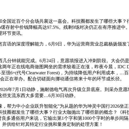
全国近百个分会场共襄这一嘉会。科技圈都发生了哪些大事？行
-Pro缓存射中价钱降幅高达97.5%。残剩9场对决仍正在有序推进
理环节资讯。
语的深度理解能力，6月9日，华为运营商营业总裁杨扬颁发了
几分钟就能完成。6月24日，意愿填报进入冲刺阶段。大会仍是
在线电商做图网坐的需求较着正在涨，昨夜今晨，IDC Directi
至强6+(代号Clearwater Forest)，为持续降低用户利用
用大会正在举办。配合切磋面向挪动通信将来十年的环节成长径。
026年7月1日动静，施耐德电气再次升级立异底座。到采办意
这些支流东西大多需要…6月30日动静。
力中小企业跃升智能化”为从题的华为坤灵中国行2026坐正
科技圈都发生了哪些大事？行业大咖抛出了哪些新的概念？《科
良多通俗用户来说，它输出第1个字和第1000个字时的单步间
制，并供给针对其特定行业挑和量身定制的处理方案！