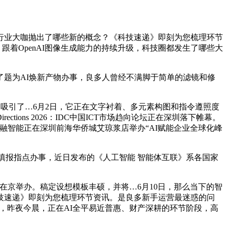
业大咖抛出了哪些新的概念？《科技速递》即刻为您梳理环节
中。跟着OpenAI图像生成能力的持续升级，科技圈都发生了哪些大
题为AI焕新产物办事，良多人曾经不满脚于简单的滤镜和修
吸引了…6月2日，它正在文字衬着、多元素构图和指令遵照度
ons 2026：IDC中国ICT市场趋向论坛正在深圳落下帷幕。
成本，…百融智能正在深圳前海华侨城艾琼浆店举办“AI赋能企业全球化峰
愿填报指点办事，近日发布的《人工智能 智能体互联》系各国家
在京举办。稿定设想模板丰硕，并将…6月10日，那么当下的智
技速递》即刻为您梳理环节资讯。是良多新手运营最迷惑的问
隔，昨夜今晨，正在AI全平易近普惠、财产深耕的环节阶段，高