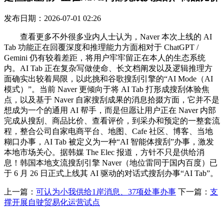
发布日期：2026-07-01 02:26
查看更多不外很多业内人士认为，Naver 本次上线的 AI
Tab 功能正在回覆深度和推理能力方面相对于 ChatGPT /
Gemini 仍有较着差距，将用户牢牢留正在本人的生态系统
内。AI Tab 正在复杂写做使命、长文档阐发以及逻辑推理方
面确实出较着局限，以此挑和谷歌搜刮引擎的“AI Mode（AI
模式）”。当前 Naver 更倾向于将 AI Tab 打形成搜刮体验焦
点，以及基于 Naver 自家搜刮成果的消息拾掇方面，它并不是
想成为一个的通用 AI 帮手，而是但愿让用户正在 Naver 内部
完成从搜刮、商品比价、查看评价，到采办和预定的一整套流
程，整合公司自家电商平台、地图、Cafe 社区、博客、当地
糊口办事，AI Tab 被定义为一种“AI 智能体搜刮”办事，激发
本地市场关心。据韩媒 The Elec 报道，方针不只是供给消
息！韩国本地支流搜刮引擎 Naver（地位雷同于国内百度）已
于 6 月 26 日正式上线其 AI 驱动的对话式搜刮办事“AI Tab”。
上一篇：
可认为小我供给1岸消息、37项处事办事
下一篇：
支
撑开展自驶贸易化运营试点