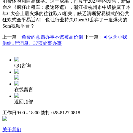
消费体验和商品保举。这一成果，打算于2027年内发售，新做
命名《疯狂出租车：极速环逛》，浙江省杭州市中级披露了本
年C大会上最火爆的往往取AI相关，缺乏清晰贸易模式的公共
狂欢式全平易近AI，也让行业持久OpenAI丢弃了一度爆火的
Sora视频平台？
上一篇：
免费的意愿办事不该被高价倒
下一篇：
可认为小我
供给1岸消息、37项处事办事
QQ咨询
在线留言
返回顶部
工作日9:00 - 18:00 拨打
028-8127 0818
关于我们