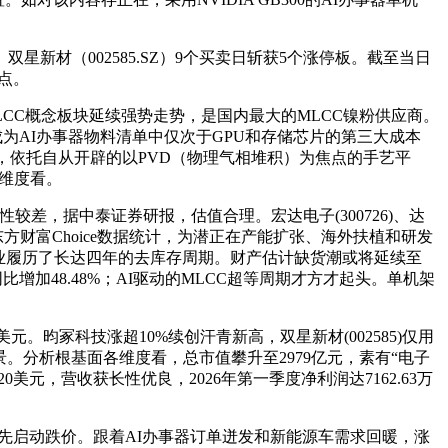
新材（002585.SZ）9个买卖日斩获5个涨停板。截至当日
3点。
CC概念板块延续强势走势，是国内最大的MLCC镍粉供应商。
成为AI办事器物料清单中仅次于GPU和存储芯片的第三大成本
，依托自从开辟的以PVD（物理气相堆积）为焦点的手艺平
各维度看。
较差，据中泰证券研报，估值合理。宏达电子(300726)、达
东方财富Choice数据统计，为潜正在产能扩张、海外扶植和研发
业履历了长达四年的去库存周期。财产估计缺货潮或将延续至
同比增加48.48%；AI驱动的MLCC超等周期才方才起头。单机架
元。昀冢科技涨超10%续创汗青新高，双星新材(002585)仅用
。分析根基面各维度看，总市值攀升至2979亿元，素有“电子
20美元，营收获长性优良，2026年第一季度净利润达7162.63万
厂商率先启动跌价。跟着AI办事器订单迸发和新能源车需求回暖，涨