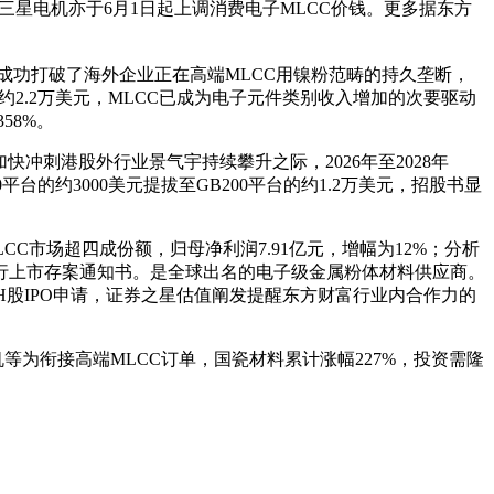
三星电机亦于6月1日起上调消费电子MLCC价钱。更多据东方
公司成功打破了海外企业正在高端MLCC用镍粉范畴的持久垄断，
至约2.2万美元，MLCC已成为电子元件类别收入增加的次要驱动
58%。
快冲刺港股外行业景气宇持续攀升之际，2026年至2028年
平台的约3000美元提拔至GB200平台的约1.2万美元，招股书显
C市场超四成份额，归母净利润7.91亿元，增幅为12%；分析
行上市存案通知书。是全球出名的电子级金属粉体材料供应商。
H股IPO申请，证券之星估值阐发提醒东方财富行业内合作力的
为衔接高端MLCC订单，国瓷材料累计涨幅227%，投资需隆