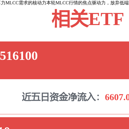
I算力MLCC需求的核动力本轮MLCC行情的焦点驱动力，放弃