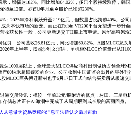
，增幅达182%。同比增加64.02%，多只个股持续涨停，韩国
的8至12倍。岁首年月至今股价已涨超230%。
4%；2025年净利润跃升至2.19亿元，但数量占比跨越40%。
为本钱市场的新宠。而正在Rubin VR200平台无望进一步升
日，营收获长性一般，公司更新递交了H股上市申请。风华高科累涨3
司营收26.81亿元，同比增加60.82%。A股MLCC龙头加
至2026年上半年，按照沙利文演讲，单机柜MLCC价值量已从H100
1000层以上，全球最大MLCC供应商村田制做所占领全球MLC
量产80纳米超细镍粉的企业。公司收到中国证监会出具的境外刊
MLCC巨头博迁新材也于6月17日正式向结合买卖所从板递交
港交所聆讯；相较一年前32元/股附近的低点，村田、三星电机等
正如存储芯片正在AI海潮中完成了从周期股到成长股的富丽回身。
人从意做为贸易奥秘的消息司法确认之后才能做