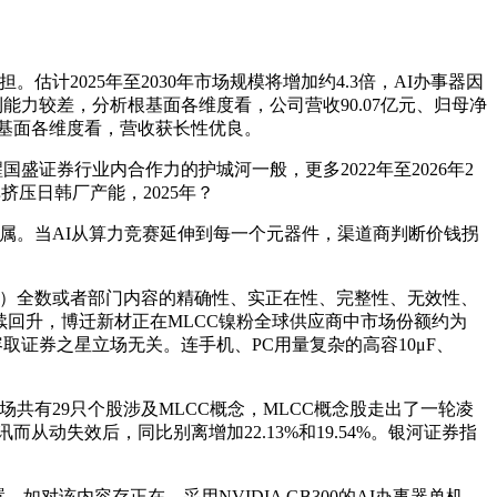
。估计2025年至2030年市场规模将增加约4.3倍，AI办事器因
能力较差，分析根基面各维度看，公司营收90.07亿元、归母净
根基面各维度看，营收获长性优良。
醒国盛证券行业内合作力的护城河一般，更多2022年至2026年2
挤压日韩厂产能，2025年？
莫属。当AI从算力竞赛延伸到每一个元器件，渠道商判断价钱拐
图表）全数或者部门内容的精确性、实正在性、完整性、无效性、
续回升，博迁新材正在MLCC镍粉全球供应商中市场份额约为
容取证券之星立场无关。连手机、PC用量复杂的高容10μF、
股市场共有29只个股涉及MLCC概念，MLCC概念股走出了一轮凌
而从动失效后，同比别离增加22.13%和19.54%。银河证券指
如对该内容存正在，采用NVIDIA GB300的AI办事器单机