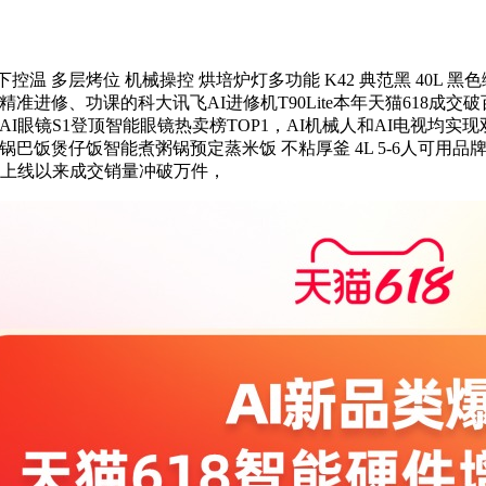
温 多层烤位 机械操控 烘培炉灯多功能 K42 典范黑 40L 黑色
1对1精准进修、功课的科大讯飞AI进修机T90Lite本年天猫618
I眼镜S1登顶智能眼镜热卖榜TOP1，AI机械人和AI电视均实
可做锅巴饭煲仔饭智能煮粥锅预定蒸米饭 不粘厚釜 4L 5-6人可
。上线以来成交销量冲破万件，