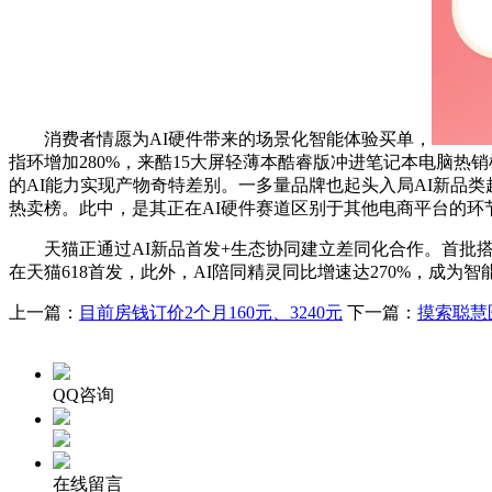
消费者情愿为AI硬件带来的场景化智能体验买单，
指环增加280%，来酷15大屏轻薄本酷睿版冲进笔记本电脑热销
的AI能力实现产物奇特差别。一多量品牌也起头入局AI新品类趋向赛
热卖榜。此中，是其正在AI硬件赛道区别于其他电商平台的环
天猫正通过AI新品首发+生态协同建立差同化合作。首批搭载阿里云自研
在天猫618首发，此外，AI陪同精灵同比增速达270%，成为智
上一篇：
目前房钱订价2个月160元、3240元
下一篇：
摸索聪慧
QQ咨询
在线留言