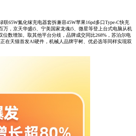
绿联65W氮化镓充电器套拆兼容45W苹果16pd多口Type-C快充
成交破百万，京天华盛i5、宁美国家龙魂i5、微星等登上台式电脑从机
现双位数增加。取其他平台分歧，品牌成交同比268%，苏泊尔电
用品牌正在天猫首发AI硬件，机械人品牌宇树、优必选等同样实现双