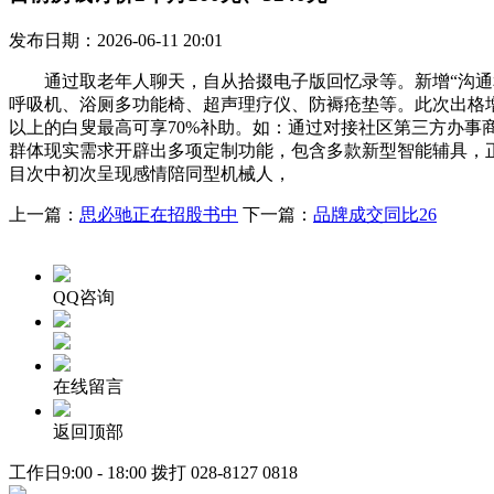
发布日期：2026-06-11 20:01
通过取老年人聊天，自从拾掇电子版回忆录等。新增“沟通和消
呼吸机、浴厕多功能椅、超声理疗仪、防褥疮垫等。此次出格增
以上的白叟最高可享70%补助。如：通过对接社区第三方办事
群体现实需求开辟出多项定制功能，包含多款新型智能辅具，正在
目次中初次呈现感情陪同型机械人，
上一篇：
思必驰正在招股书中
下一篇：
品牌成交同比26
QQ咨询
在线留言
返回顶部
工作日9:00 - 18:00 拨打
028-8127 0818