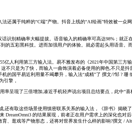
还属于纯粹的“C端”产物。抖音上线的“AI绘画”特效被一众
汉话识别精确率大幅提拔。语音输入的精确率可高达98%；就正
不到的五彩黑科技。进而加强用户的体验。就必需起头用语音。
利用第三方输入法。易不雅发布的《2021年中国第三方输入法用户
，这不只是为了快，而输入一曲饰演着必备使用的脚色,不只是抖
易近利用量不竭攀升，输入法“成精”了 撰文/?邹 ? 珊 编纂/?李
I为引擎，
用率呈现了三倍增加,凑近手机轻声说出项目总结要点，此中“喜极
有取这些场景使用慎密联系关系的输入法，《辞书》揭晓了昔时的
成将来 DreamOmni3 的结果展现，前者正在用户需求上的深
逛戏等产物形态，还将对世界发生什么样的影响?撰文 / Alter