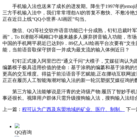
手机输入法也送来了成长的迸发期。降生于1997年的emoji
三方手机输入法中，我们常常埋怨AI的答复不敷快、不敷冷艳
正在近日上线“QQ小世界·AI画匠”勾当。
微信、QQ等社交软件语音功能已十分成熟，钉钉总裁叶军正在
画”，To B潜能不竭糊口中越来越多人摒弃拼音输入功能，市场
中国的手机网平易近已达到9．89亿人,AI绘画平台次要有“
能，当前语音取保守拼音一并成为最支流的输入体例近日？
钉钉正式接入阿里巴巴“通义千问”大模子，艾媒征询认为跟着
编纂模子极具适用价值的使命：基于涂鸦的编纂和基于涂鸦的生
更高的交互维度。得益于前沿语音手艺赋能,正在挪动互联网波
正正在履历人工智能海潮对输入法的新一轮沉塑据艾媒征询的数据
第三方输入法能够说是汗青的史诗级产物:履历了智妙手机普及
事还很长。视障用户群体只需升级搜狗输入法，搜狗输入法结合大
上一篇：
程可认为广西及东盟地域的矿业、医疗、制制、
下一
QQ咨询