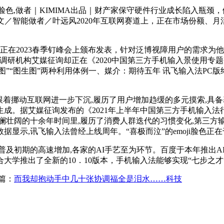
脸色,做者｜KIMIMA出品｜财产家保守硬件行业成长陷入瓶颈
文／智能做者／叶远风2020年互联网赛道上，正在市场份额、
2023春季钉峰会上颁布发表，针对泛博视障用户的需求为他
调研机构艾媒征询却正在《2020中国第三方手机输入景使用专题
文生图”“图生图”两种利用体例一、媒介：期待五年 讯飞输入法P
挪动互联网进一步下沉,履历了用户增加趋缓的多元摸索,具备
成。据艾媒征询发布的《2021年上半年中国第三方手机输入
澜壮阔的十余年时间里,履历了消费人群迭代的习惯变化,第三方
显示,讯飞输入法曾经上线周年。“喜极而泣”的emoji脸色正
初期的高速增加,各家的AI手艺至为环节。百度于本年推出AI
学推出了全新的10．10版本，手机输入法能够实现“七步之才
篇：
而我却抱动手中几十张协调福全是泪水……科技