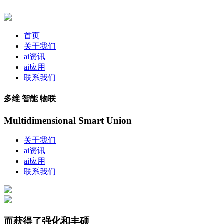
首页
关于我们
ai资讯
ai应用
联系我们
多维 智能 物联
Multidimensional Smart Union
关于我们
ai资讯
ai应用
联系我们
而获得了强化和丰硕