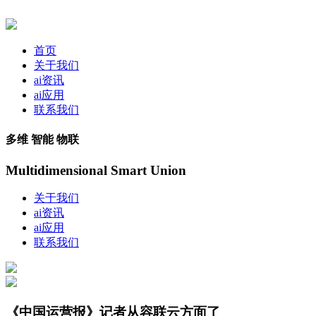
首页
关于我们
ai资讯
ai应用
联系我们
多维 智能 物联
Multidimensional Smart Union
关于我们
ai资讯
ai应用
联系我们
《中国运营报》记者从容联云方面了