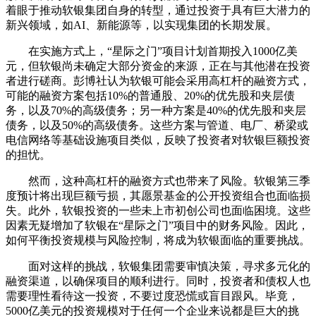
着眼于推动软银集团自身的转型，通过投资于具有巨大潜力的
新兴领域，如AI、新能源等，以实现集团的长期发展。
在实施方式上，“星际之门”项目计划首期投入1000亿美
元，但软银尚未确定大部分资金的来源，正在与其他潜在投资
者进行磋商。彭博社认为软银可能会采用高杠杆的融资方式，
可能的融资方案包括10%的普通股、20%的优先股和夹层债
务，以及70%的高级债务；另一种方案是40%的优先股和夹层
债务，以及50%的高级债务。这些方案与管道、电厂、桥梁或
电信网络等基础设施项目类似，反映了投资者对软银巨额投资
的担忧。
然而，这种高杠杆的融资方式也带来了风险。软银第三季
度预计将出现巨额亏损，其愿景基金的公开投资组合也面临损
失。此外，软银投资的一些未上市初创公司也面临困境。这些
因素无疑增加了软银在“星际之门”项目中的财务风险。因此，
如何平衡投资规模与风险控制，将成为软银面临的重要挑战。
面对这样的挑战，软银集团需要审慎决策，寻求多元化的
融资渠道，以确保项目的顺利进行。同时，投资者和债权人也
需要理性看待这一投资，不要过度恐慌或盲目跟风。毕竟，
5000亿美元的投资规模对于任何一个企业来说都是巨大的挑