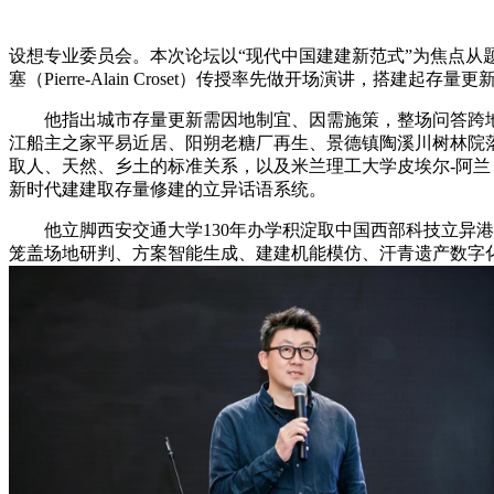
设想专业委员会。本次论坛以“现代中国建建新范式”为焦点从
塞（Pierre-Alain Croset）传授率先做开场演讲，搭建起
他指出城市存量更新需因地制宜、因需施策，整场问答跨地区
江船主之家平易近居、阳朔老糖厂再生、景德镇陶溪川树林院
取人、天然、乡土的标准关系，以及米兰理工大学皮埃尔-阿兰・克罗
新时代建建取存量修建的立异话语系统。
他立脚西安交通大学130年办学积淀取中国西部科技立异港
笼盖场地研判、方案智能生成、建建机能模仿、汗青遗产数字