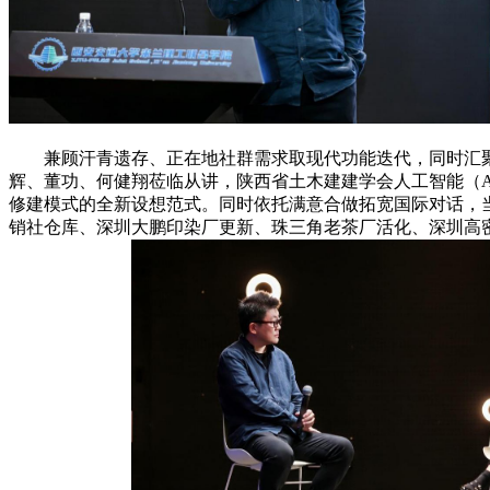
兼顾汗青遗存、正在地社群需求取现代功能迭代，同时汇聚
辉、董功、何健翔莅临从讲，陕西省土木建建学会人工智能（
修建模式的全新设想范式。同时依托满意合做拓宽国际对话，
销社仓库、深圳大鹏印染厂更新、珠三角老茶厂活化、深圳高密