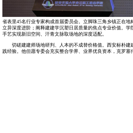
省表里45名行业专家构成首届委员会。立脚珠三角乡镇正在
立异深度进阶；阐释建建学沉塑日居质量的焦点专业价值。学
手艺实现新旧空间、汗青文脉取场地的深度适配。
切磋建建师场地研判、人本的不成替价格值。西安标朴建建
践经验。他但愿专委会充实整合学界、业界优良资本，克罗塞