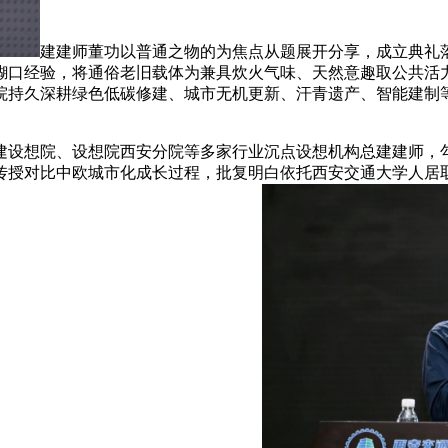
建建师董功以普通之物的为焦点从题展开分享，成立典礼
地糊口经验，将通俗老旧载体为兼具炊火气味、天然意趣取公共活
院持久深耕绿色低碳修建、城市无机更新、汗青遗产、智能建制
设想院、设想院西安分院等多家行业沉点设想机构总建建师，勾
传授对比中欧城市化成长过程，批复明白依托西安交通大学人居取