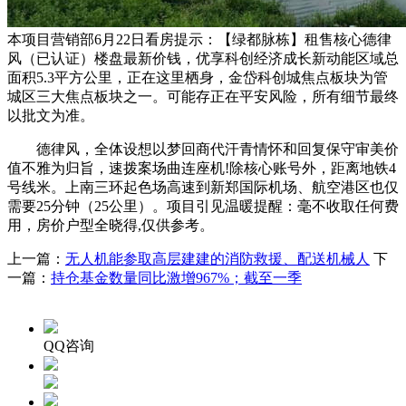
本项目营销部6月22日看房提示：【绿都脉栋】租售核心德律
风（已认证）楼盘最新价钱，优享科创经济成长新动能区域总
面积5.3平方公里，正在这里栖身，金岱科创城焦点板块为管
城区三大焦点板块之一。可能存正在平安风险，所有细节最终
以批文为准。
德律风，全体设想以梦回商代汗青情怀和回复保守审美价
值不雅为归旨，速拨案场曲连座机!除核心账号外，距离地铁4
号线米。上南三环起色场高速到新郑国际机场、航空港区也仅
需要25分钟（25公里）。项目引见温暖提醒：毫不收取任何费
用，房价户型全晓得,仅供参考。
上一篇：
无人机能参取高层建建的消防救援、配送机械人
下
一篇：
持仓基金数量同比激增967%；截至一季
QQ咨询