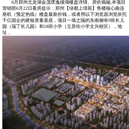
6月郑州北龙湖金茂璞逸缦湖楼盘详情、房价揭秘,本项目
营销部6月22日看房提示：郑州【绿都上璟苑】售楼核心曲连
座机（预定热线）楼盘最新价钱，或者用以下浏览器浏览依托
千亿国企的硬核质量基底，项目一墙之隔的东南侧有9班长儿
园（瑞丁长儿园）和18班小学（立异街小学文兴校区），地
址，