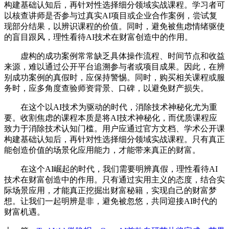
构建基础认知后，再针对性选择细分领域实战课程。学习者可
以核查讲师是否参与过真实AI项目或企业合作案例，尝试复
现部分结果，以辨识课程的价值。同时，避免被焦虑情绪驱使
的盲目跟风，理性看待AI技术在财富创造中的作用。
虚构的成功案例常常缺乏具体操作流程、时间节点和收益
来源，难以通过公开平台追溯参与者或项目成果。因此，在辨
别成功案例的真假时，应保持警惕。同时，购买相关课程或服
务时，应多角度查验师资背景、口碑，以避免财产损失。
在这个以AI技术为驱动的时代，消除技术神秘化尤为重
要。收割焦虑的课程本质是将AI技术神秘化，而优质课程应
致力于消除技术认知门槛。用户应通过官方文档、学术公开课
构建基础认知后，再针对性选择细分领域实战课程。只有真正
能创造价值的场景化应用能力，才能带来真正的财富。
在这个AI崛起的时代，我们需要明辨真假，理性看待AI
技术在财富创造中的作用。只有通过实用主义的态度，结合实
际场景应用，才能真正挖掘出财富秘籍，实现自己的财富梦
想。让我们一起明辨是非，避免被忽悠，共同迎接AI时代的
财富机遇。