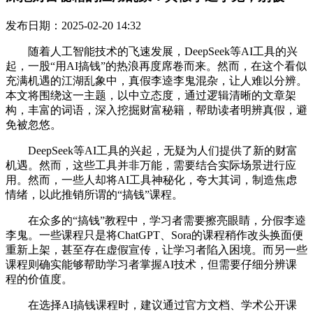
发布日期：2025-02-20 14:32
随着人工智能技术的飞速发展，DeepSeek等AI工具的兴
起，一股“用AI搞钱”的热浪再度席卷而来。然而，在这个看似
充满机遇的江湖乱象中，真假李逵李鬼混杂，让人难以分辨。
本文将围绕这一主题，以中立态度，通过逻辑清晰的文章架
构，丰富的词语，深入挖掘财富秘籍，帮助读者明辨真假，避
免被忽悠。
DeepSeek等AI工具的兴起，无疑为人们提供了新的财富
机遇。然而，这些工具并非万能，需要结合实际场景进行应
用。然而，一些人却将AI工具神秘化，夸大其词，制造焦虑
情绪，以此推销所谓的“搞钱”课程。
在众多的“搞钱”教程中，学习者需要擦亮眼睛，分假李逵
李鬼。一些课程只是将ChatGPT、Sora的课程稍作改头换面便
重新上架，甚至存在虚假宣传，让学习者陷入困境。而另一些
课程则确实能够帮助学习者掌握AI技术，但需要仔细分辨课
程的价值度。
在选择AI搞钱课程时，建议通过官方文档、学术公开课