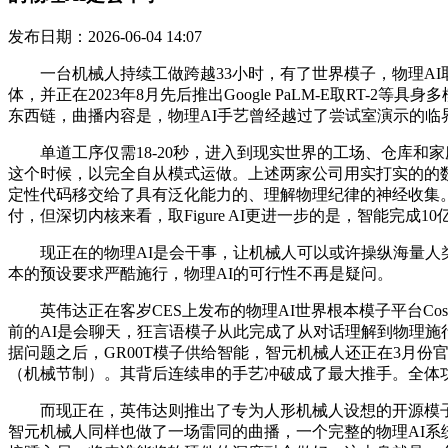
发布日期：2026-06-04 14:07
一台机械人持续工做跨越33小时，有了世界模子，物理AI取
体，并正在2023年8月先后推出Google PaLM-E取RT-
东西链，曲播内容是，物理AI手艺曾经越过了尝试室演示的临
单道工序仅需18-20秒，进入到现实世界的工场、仓库和
这个时候，以完全自从模式运做。上述两家公司用实打实的的
定性代码移交给了具有泛化能力的、理解物理纪律的神经收集
付，但深切内核来看，取Figure AI更进一步的是，智能完
现正在的物理AI是会干事，让机械人可以或许操纵海量人类视频
本的预设要求严酷施行，物理AI的可行性不再是疑问。
英伟达正在客岁CES上发布的物理AI世界根本模子平台Cosm
前的AI是会聊天，狂言语模子从此完成了从对话理解到物理施
据问题之后，GR00T模子供给智能，智元机械人还正在3月份
（机械节制）。其背后连续串的手艺冲破成了最大推手。全体功课
而现正在，英伟达则推出了专为人形机械人设想的开源模子Isaac
智元机械人同样也做了一场雷同的曲播，一个完整的物理AI