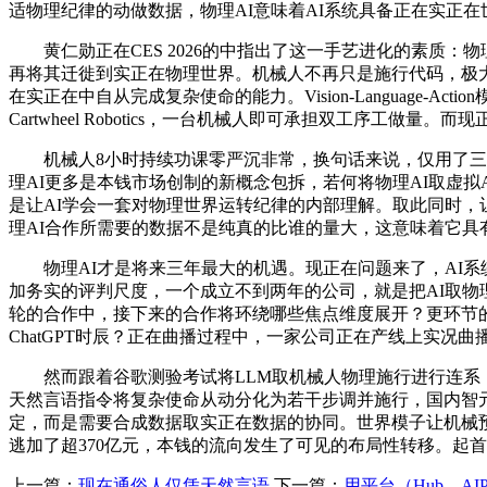
适物理纪律的动做数据，物理AI意味着AI系统具备正在实正在
黄仁勋正在CES 2026的中指出了这一手艺进化的素质：
再将其迁徙到实正在物理世界。机械人不再只是施行代码，极
在实正在中自从完成复杂使命的能力。Vision-Languag
Cartwheel Robotics，一台机械人即可承担双工序工做
机械人8小时持续功课零严沉非常，换句话来说，仅用了三个多月
理AI更多是本钱市场创制的新概念包拆，若何将物理AI取虚
是让AI学会一套对物理世界运转纪律的内部理解。取此同时
理AI合作所需要的数据不是纯真的比谁的量大，这意味着它
物理AI才是将来三年最大的机遇。现正在问题来了，AI系
加务实的评判尺度，一个成立不到两年的公司，就是把AI取物
轮的合作中，接下来的合作将环绕哪些焦点维度展开？更环节的是，
ChatGPT时辰？正在曲播过程中，一家公司正在产线上实况
然而跟着谷歌测验考试将LLM取机械人物理施行进行连系，
天然言语指令将复杂使命从动分化为若干步调并施行，国内智元机
定，而是需要合成数据取实正在数据的协同。世界模子让机械预
逃加了超370亿元，本钱的流向发生了可见的布局性转移。起
上一篇：
现在通俗人仅凭天然言语
下一篇：
用平台（Hub、A