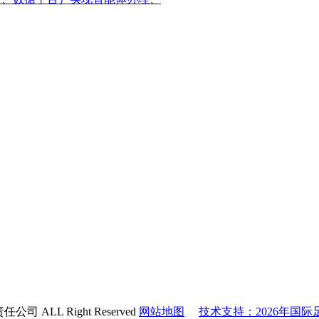
 ALL Right Reserved
网站地图
技术支持：2026年国