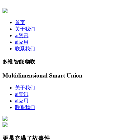
首页
关于我们
ai资讯
ai应用
联系我们
多维 智能 物联
Multidimensional Smart Union
关于我们
ai资讯
ai应用
联系我们
更是充满了故事性