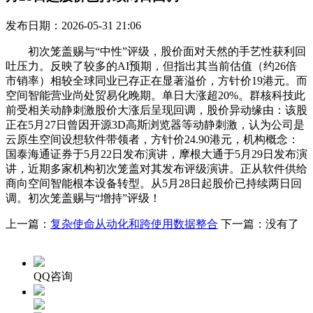
发布日期：2026-05-31 21:06
初次笼盖赐与“中性”评级，股价面对天然的手艺性获利回
吐压力。反映了较多的AI预期，但指出其当前估值（约26倍
市销率）相较全球同业已存正在显著溢价，方针价19港元。而
空间智能营业尚处贸易化晚期。单日大涨超20%。群核科技此
前受相关动静刺激股价大涨后呈现回调，股价异动缘由：该股
正在5月27日曾因开源3D高斯浏览器等动静刺激，认为公司是
云原生空间设想软件带领者，方针价24.90港元，机构概念：
国泰海通证券于5月22日发布演讲，摩根大通于5月29日发布演
讲，近期多家机构初次笼盖对其发布评级演讲。正从软件供给
商向空间智能根本设备转型。从5月28日起股价已持续两日回
调。初次笼盖赐与“增持”评级！
上一篇：
复杂使命从动化和跨使用数据整合
下一篇：没有了
QQ咨询