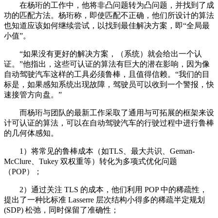
在杨珩的工作中，他将非凸问题转为凸问题，并找到了成
功的匹配方法。杨珩称，即使匹配不正确，他们所设计的算法
也知道应该如何继续尝试，以找到最佳解决方案，即“全局最
小值”。
“如果没有更好的解决方案，（系统）就会给出一个认
证。”他指出，这些可认证的算法有巨大的潜在影响，因为像
自动驾驶汽车这样的工具必须鲁棒，且值得信赖。“我们的目
标是，如果感知系统出现故障，驾驶员可以收到一个警报，快
速接管方向盘。”
而杨珩与团队的最新工作采取了通用与可拓展的框架来设
计可认证的算法，可以在自动驾驶汽车的行驶过程中进行鲁棒
的几何体感知。
1）将常见的鲁棒成本（如TLS、最大共识、Geman-
McClure、Tukey 双权重等）转化为多项式优化问题
（POP）；
2）通过关注 TLS 的成本，他们利用 POP 中的稀疏性，
提出了一种比标准 Lasserre 层次结构小得多的稀疏半定规划
(SDP) 松弛，同时保留了准确性；