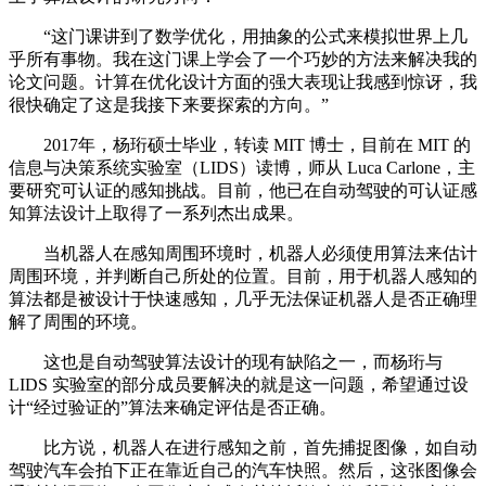
“这门课讲到了数学优化，用抽象的公式来模拟世界上几
乎所有事物。我在这门课上学会了一个巧妙的方法来解决我的
论文问题。计算在优化设计方面的强大表现让我感到惊讶，我
很快确定了这是我接下来要探索的方向。”
2017年，杨珩硕士毕业，转读 MIT 博士，目前在 MIT 的
信息与决策系统实验室（LIDS）读博，师从 Luca Carlone，主
要研究可认证的感知挑战。目前，他已在自动驾驶的可认证感
知算法设计上取得了一系列杰出成果。
当机器人在感知周围环境时，机器人必须使用算法来估计
周围环境，并判断自己所处的位置。目前，用于机器人感知的
算法都是被设计于快速感知，几乎无法保证机器人是否正确理
解了周围的环境。
这也是自动驾驶算法设计的现有缺陷之一，而杨珩与
LIDS 实验室的部分成员要解决的就是这一问题，希望通过设
计“经过验证的”算法来确定评估是否正确。
比方说，机器人在进行感知之前，首先捕捉图像，如自动
驾驶汽车会拍下正在靠近自己的汽车快照。然后，这张图像会