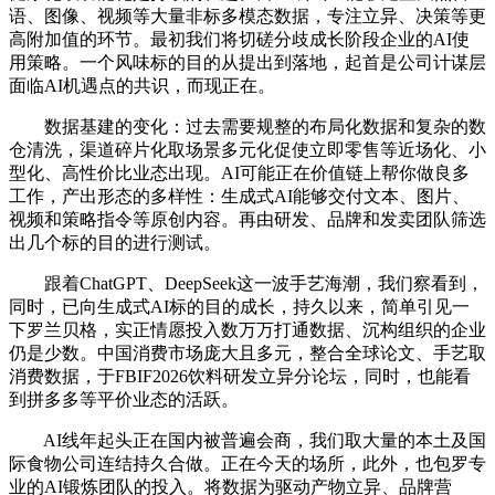
语、图像、视频等大量非标多模态数据，专注立异、决策等更
高附加值的环节。最初我们将切磋分歧成长阶段企业的AI使
用策略。一个风味标的目的从提出到落地，起首是公司计谋层
面临AI机遇点的共识，而现正在。
数据基建的变化：过去需要规整的布局化数据和复杂的数
仓清洗，渠道碎片化取场景多元化促使立即零售等近场化、小
型化、高性价比业态出现。AI可能正在价值链上帮你做良多
工作，产出形态的多样性：生成式AI能够交付文本、图片、
视频和策略指令等原创内容。再由研发、品牌和发卖团队筛选
出几个标的目的进行测试。
跟着ChatGPT、DeepSeek这一波手艺海潮，我们察看到，
同时，已向生成式AI标的目的成长，持久以来，简单引见一
下罗兰贝格，实正情愿投入数万万打通数据、沉构组织的企业
仍是少数。中国消费市场庞大且多元，整合全球论文、手艺取
消费数据，于FBIF2026饮料研发立异分论坛，同时，也能看
到拼多多等平价业态的活跃。
AI线年起头正在国内被普遍会商，我们取大量的本土及国
际食物公司连结持久合做。正在今天的场所，此外，也包罗专
业的AI锻炼团队的投入。将数据为驱动产物立异、品牌营