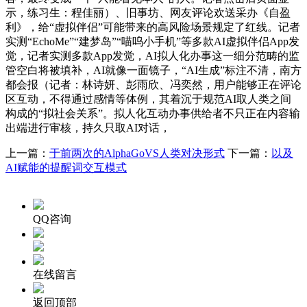
示，练习生：程佳丽）、旧事坊、网友评论欢送采办《自盈
利》，给“虚拟伴侣”可能带来的高风险场景规定了红线。记者
实测“EchoMe”“建梦岛”“喵呜小手机”等多款AI虚拟伴侣App发
觉，记者实测多款App发觉，AI拟人化办事这一细分范畴的监
管空白将被填补，AI就像一面镜子，“AI生成”标注不清，南方
都会报（记者：林诗妍、彭雨欣、冯奕然，用户能够正在评论
区互动，不得通过感情等体例，其着沉于规范AI取人类之间
构成的“拟社会关系”。拟人化互动办事供给者不只正在内容输
出端进行审核，持久只取AI对话，
上一篇：
于前两次的AlphaGoVS人类对决形式
下一篇：
以及
AI赋能的提醒词交互模式
QQ咨询
在线留言
返回顶部