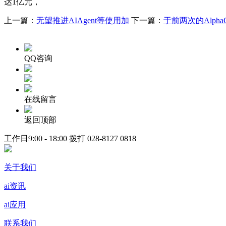
达1亿元，
上一篇：
无望推进AIAgent等使用加
下一篇：
于前两次的Alph
QQ咨询
在线留言
返回顶部
工作日9:00 - 18:00 拨打
028-8127 0818
关于我们
ai资讯
ai应用
联系我们