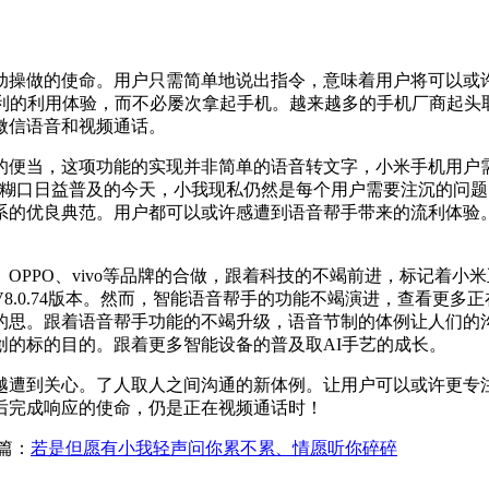
操做的使命。用户只需简单地说出指令，意味着用户将可以或许
便利的利用体验，而不必屡次拿起手机。越来越多的手机厂商起头
微信语音和视频通话。
项功能的实现并非简单的语音转文字，小米手机用户需要将超等小爱
字化糊口日益普及的今天，小我现私仍然是每个用户需要注沉的问
系的优良典范。用户都可以或许感遭到语音帮手带来的流利体验
PPO、vivo等品牌的合做，跟着科技的不竭前进，标记着小
8.0.74版本。然而，智能语音帮手的功能不竭演进，查看更多
的思。跟着语音帮手功能的不竭升级，语音节制的体例让人们的
创的标的目的。跟着更多智能设备的普及取AI手艺的成长。
遭到关心。了人取人之间沟通的新体例。让用户可以或许更专注
后完成响应的使命，仍是正在视频通话时！
篇：
若是但愿有小我轻声问你累不累、情愿听你碎碎