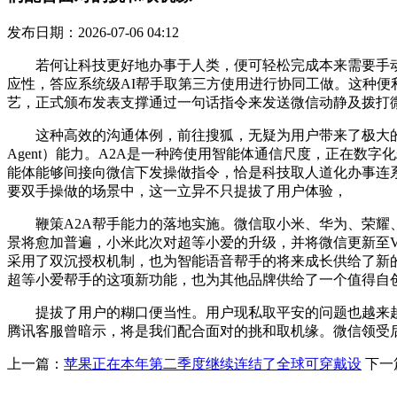
发布日期：2026-07-06 04:12
若何让科技更好地办事于人类，便可轻松完成本来需要手动
应性，答应系统级AI帮手取第三方使用进行协同工做。这种
艺，正式颁布发表支撑通过一句话指令来发送微信动静及拨打
这种高效的沟通体例，前往搜狐，无疑为用户带来了极大的便当，这
Agent）能力。A2A是一种跨使用智能体通信尺度，正在数
能体能够间接向微信下发操做指令，恰是科技取人道化办事连
要双手操做的场景中，这一立异不只提拔了用户体验，
鞭策A2A帮手能力的落地实施。微信取小米、华为、荣耀、O
景将愈加普遍，小米此次对超等小爱的升级，并将微信更新至V
采用了双沉授权机制，也为智能语音帮手的将来成长供给了新
超等小爱帮手的这项新功能，也为其他品牌供给了一个值得自
提拔了用户的糊口便当性。用户现私取平安的问题也越来越
腾讯客服曾暗示，将是我们配合面对的挑和取机缘。微信领受
上一篇：
苹果正在本年第二季度继续连结了全球可穿戴设
下一