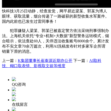
快科技3月25日动静，经查发觉，网平易近梁某、郭某为博人
眼球、获取流量，烟台传递了一路破获的新型收集水军案件。
国内此前也已发生过雷同事务！
犯罪嫌疑人梁某、郭某已被嘉定警方依法采纳刑事强制办
法。上海机关依托“专业+机制+大数据”新型警务运转模式，烟
台暗示，依法查处69人，关停违法收集账号8000余个。累计发
布不实文章70余万篇次，利用AI洗稿发布针对多家车企所谓
销量下滑的消息。
上一篇：
K集团董事长崔泰源近期亦公开
下一篇：
AI取科
技、糊口取表情、影视取文娱等维度
QQ咨询
在线留言