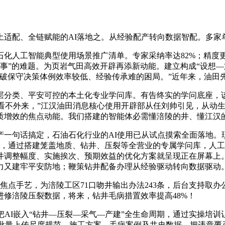
配、全链赋能的AI落地之。从经验配产转向数据智配。多家单
人工智能典型使用场景推广清单。专家采纳率达82%；精度
地事”的难题。为页岩气田高效开辟再添新动能。建立构成“设想—
打破保守决策体例效率较低、经验传承难的困局。”近年来，油田
分类、平安可控的本土化专业学问库。有告终实的学问底座，该
盯底子看不外来，”江汉油田消息核心使用开辟部从任刘帅引见，从
提质增效的焦点动能。我们搭建的智能体必需懂涪陵的井、懂江汉
句话搞定，石油石化行业的AI使用已从试点摸索全面落地。现
生成，通过搭建笼盖地质、钻井、压裂等全营业的专属学问库，人
井调整幅度、实施挨次、预期效益的优化方案就呈现正在屏幕上。
力又建牢平安防地；鞭策钻井配备办理从经验驱动转向数据驱动
点手艺，为涪陵工区71口吻井输出办法243条，后台支持取办
进修涪陵压裂数据，将来，钻井毛病措置效率提高48%！
I嵌入“钻井—压裂—采气—产建”全生命周期，通过实操培训让全
员批量上传尺度规范、施工方案、毛病案例及井史数据，把违章覆