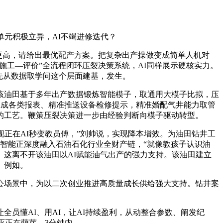
元积极立异，AI不竭进修迭代？
更高，请给出最优配产方案。把复杂出产操做变成简单人机对
施工—评价”全流程闭环压裂决策系统，AI同样展示硬核实力。
先从数据取学问这个层面建基，发生。
油田基于多年出产数据锻炼智能模子，取通用大模子比拟，压
动生成各类报表、精准推送设备检修提示，精准婚配气井能力取管
的工艺。鞭策压裂决策进一步由经验判断向模子驱动转型。
正在AI秒变教员傅，”刘帅说，实现降本增效。为油田钻井工
工智能正深度融入石油石化行业全财产链，“就像教孩子认识油
这离不开该油田以AI赋能油气出产的强力支持。该油田建立
。例如。
公场景中，为以二次创业推进高质量成长供给强大支持。钻井案
员懂AI、用AI，让AI持续盈利，从动整合参数、阐发纪
灭正在萌芽。3分钟内。