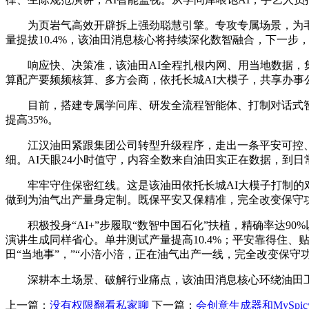
为页岩气高效开辟拆上强劲聪慧引擎。专攻专属场景，为毛
量提拔10.4%，该油田消息核心将持续深化数智融合，下一步
响应快、决策准，该油田AI全程扎根内网、用当地数据，集
算配产要频频核算、多方会商，依托长城AI大模子，共享办事公
目前，搭建专属学问库、研发全流程智能体、打制对话式智能
提高35%。
江汉油田紧跟集团公司转型升级程序，走出一条平安可控、务
细。AI天眼24小时值守，内容全数来自油田实正在数据，到
牢牢守住保密红线。这是该油田依托长城AI大模子打制的对
做到为油气出产量身定制。既保平安又保精准，完全改变保守功
积极投身“AI+”步履取“数智中国石化”扶植，精确率达9
演讲生成同样省心。单井测试产量提高10.4%；平安靠得住、
田“当地事”，”“小涪小涪，正在油气出产一线，完全改变保
深耕本土场景、破解行业痛点，该油田消息核心环绕油田工
上一篇：
没有权限翻看私家聊
下一篇：
会创意生成器和MySpic