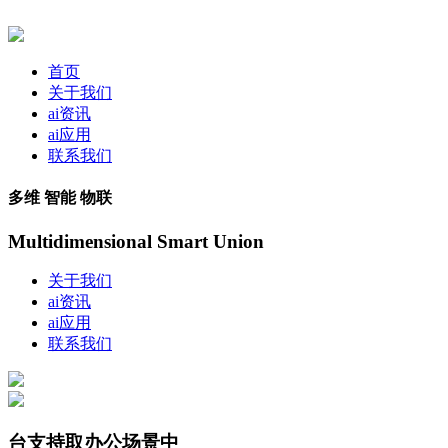
首页
关于我们
ai资讯
ai应用
联系我们
多维 智能 物联
Multidimensional Smart Union
关于我们
ai资讯
ai应用
联系我们
台支持取办公场景中