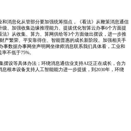
业和消息化从管部分要加强统筹指点，《看法》从鞭策消息通信
升级、加强收集边缘推理能力、提拔优化智算云办事6个方面提
看法》从收集、算力、算网供给等3个方面做出摆设，进一步推
、财产繁荣、平安靠得住、智能普惠的成长新阶段。加强相关手
版权办事数据办事网坐声明网坐律师消息联系我们具体看，工业和
盖率不低于75%。
集摆设等具体办法；环绕消息通信业支持AI泛正在成长，合力
息根本设备支持人工智能能力进一步提拔，到2030年，环绕